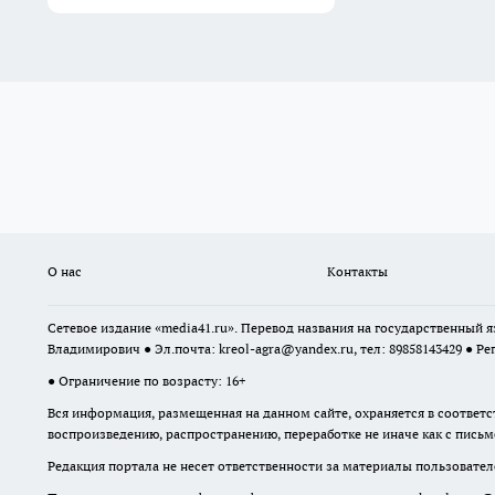
О нас
Контакты
Сетевое издание «media41.ru». Перевод названия на государственный
Владимирович ● Эл.почта:
kreol-agra@yandex.ru
, тел: 89858143429 ● Ре
● Ограничение по возрасту: 16+
Вся информация, размещенная на данном сайте, охраняется в соответс
воспроизведению, распространению, переработке не иначе как с пись
Редакция портала не несет ответственности за материалы пользовател