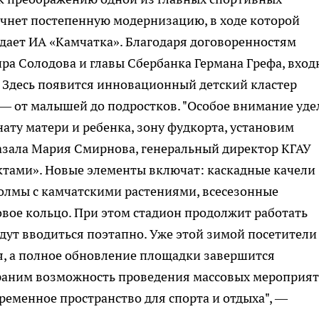
ачнет постепенную модернизацию, в ходе которой
дает ИА «Камчатка». Благодаря договоренностям
ра Солодова и главы Сбербанка Германа Грефа, вход
 Здесь появится инновационный детский кластер
 — от малышей до подростков. "Особое внимание уд
ту матери и ребенка, зону фудкорта, установим
азала Мария Смирнова, генеральный директор КГАУ
тами». Новые элементы включат: каскадные качели
холмы с камчатскими растениями, всесезонные
вое кольцо. При этом стадион продолжит работать
ут вводиться поэтапно. Уже этой зимой посетители
я, а полное обновление площадки завершится
храним возможность проведения массовых мероприят
ременное пространство для спорта и отдыха", —