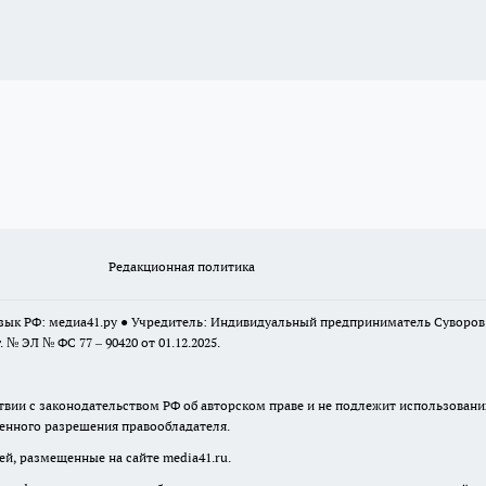
Редакционная политика
 язык РФ: медиа41.ру ● Учредитель: Индивидуальный предприниматель Суворо
г. № ЭЛ № ФС 77 – 90420 от 01.12.2025.
твии с законодательством РФ об авторском праве и не подлежит использовани
менного разрешения правообладателя.
ей, размещенные на сайте media41.ru.