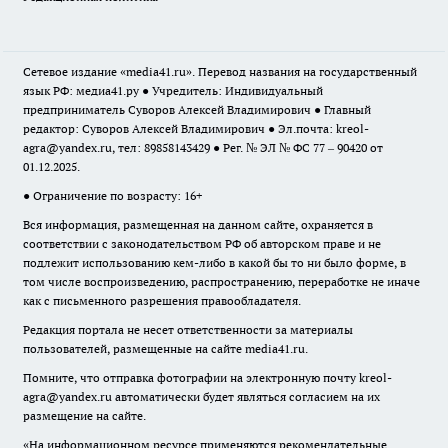
Сетевое издание «media41.ru». Перевод названия на государственный
язык РФ: медиа41.ру ● Учредитель: Индивидуальный
предприниматель Суворов Алексей Владимирович ● Главный
редактор: Суворов Алексей Владимирович ● Эл.почта:
kreol-
agra@yandex.ru
, тел: 89858143429 ● Рег. № ЭЛ № ФС 77 – 90420 от
01.12.2025.
● Ограничение по возрасту: 16+
Вся информация, размещенная на данном сайте, охраняется в
соответствии с законодательством РФ об авторском праве и не
подлежит использованию кем-либо в какой бы то ни было форме, в
том числе воспроизведению, распространению, переработке не иначе
как с письменного разрешения правообладателя.
Редакция портала не несет ответственности за материалы
пользователей, размещенные на сайте media41.ru.
Помните, что отправка фотографии на электронную почту
kreol-
agra@yandex.ru
автоматически будет являться согласием на их
размещение на сайте.
«На информационном ресурсе применяются рекомендательные