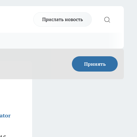
Прислать новость
Принять
ator
и с