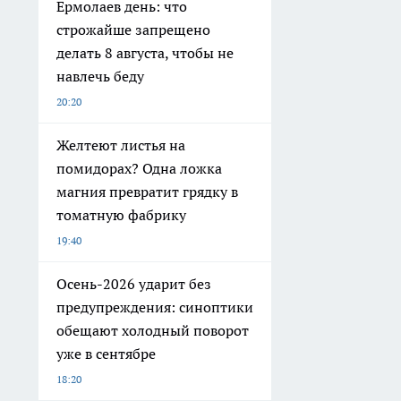
предупреждения: синоптики
обещают холодный поворот
уже в сентябре
18:20
Очередной циклон испортит
погоду на Камчатке в
выходные 8 и 9 августа
17:00
Соль в доме не только для
еды: 5 гениальных способов
убрать сковороду, вазу и
даже разбитое яйцо
10:10
Дети богов: какие имена из