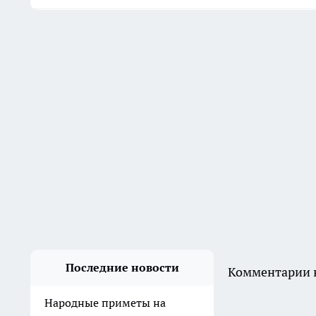
Последние новости
Комментарии н
Народные приметы на
Ермолаев день: что
строжайше запрещено
делать 8 августа, чтобы не
навлечь беду
20:20
Желтеют листья на
помидорах? Одна ложка
магния превратит грядку в
томатную фабрику
19:40
Осень-2026 ударит без