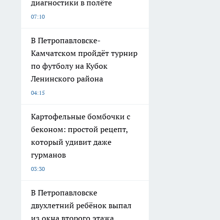
диагностики в полёте
07:10
В Петропавловске-
Камчатском пройдёт турнир
по футболу на Кубок
Ленинского района
04:15
Картофельные бомбочки с
беконом: простой рецепт,
который удивит даже
гурманов
03:30
В Петропавловске
двухлетний ребёнок выпал
из окна второго этажа