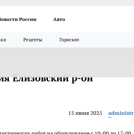
Новости России
Авто
аки
Рецепты
Гороскоп
я Елизовский р-он
15 июня 2025
administr
актических работ на оборудование с 10-00 до 17-00