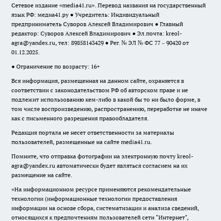
Сетевое издание «media41.ru». Перевод названия на государственный
язык РФ: медиа41.ру ● Учредитель: Индивидуальный
предприниматель Суворов Алексей Владимирович ● Главный
редактор: Суворов Алексей Владимирович ● Эл.почта:
kreol-
agra@yandex.ru
, тел: 89858143429 ● Рег. № ЭЛ № ФС 77 – 90420 от
01.12.2025.
● Ограничение по возрасту: 16+
Вся информация, размещенная на данном сайте, охраняется в
соответствии с законодательством РФ об авторском праве и не
подлежит использованию кем-либо в какой бы то ни было форме, в
том числе воспроизведению, распространению, переработке не иначе
как с письменного разрешения правообладателя.
Редакция портала не несет ответственности за материалы
пользователей, размещенные на сайте media41.ru.
Помните, что отправка фотографии на электронную почту
kreol-
agra@yandex.ru
автоматически будет являться согласием на их
размещение на сайте.
«На информационном ресурсе применяются рекомендательные
технологии (информационные технологии предоставления
информации на основе сбора, систематизации и анализа сведений,
относящихся к предпочтениям пользователей сети "Интернет",