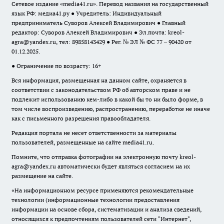
Сетевое издание «media41.ru». Перевод названия на государственный
язык РФ: медиа41.ру ● Учредитель: Индивидуальный
предприниматель Суворов Алексей Владимирович ● Главный
редактор: Суворов Алексей Владимирович ● Эл.почта:
kreol-
agra@yandex.ru
, тел: 89858143429 ● Рег. № ЭЛ № ФС 77 – 90420 от
01.12.2025.
● Ограничение по возрасту: 16+
Вся информация, размещенная на данном сайте, охраняется в
соответствии с законодательством РФ об авторском праве и не
подлежит использованию кем-либо в какой бы то ни было форме, в
том числе воспроизведению, распространению, переработке не иначе
как с письменного разрешения правообладателя.
Редакция портала не несет ответственности за материалы
пользователей, размещенные на сайте media41.ru.
Помните, что отправка фотографии на электронную почту
kreol-
agra@yandex.ru
автоматически будет являться согласием на их
размещение на сайте.
«На информационном ресурсе применяются рекомендательные
технологии (информационные технологии предоставления
информации на основе сбора, систематизации и анализа сведений,
относящихся к предпочтениям пользователей сети "Интернет",