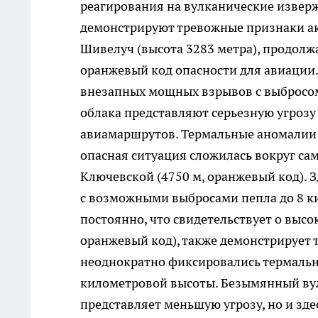
реагирования на вулканические изверж
демонстрируют тревожные признаки ак
Шивелуч (высота 3283 метра), продолж
оранжевый код опасности для авиации
внезапных мощных взрывов с выбросом
облака представляют серьезную угрозу
авиамаршрутов. Термальные аномалии 
опасная ситуация сложилась вокруг са
Ключевской (4750 м, оранжевый код). 
с возможными выбросами пепла до 8 к
постоянно, что свидетельствует о выс
оранжевый код), также демонстрирует 
неоднократно фиксировались термальны
километровой высоты. Безымянный вул
представляет меньшую угрозу, но и зд