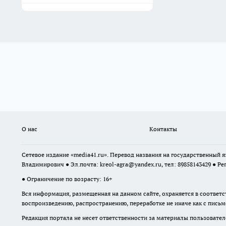
О нас
Контакты
Сетевое издание «media41.ru». Перевод названия на государственный
Владимирович ● Эл.почта:
kreol-agra@yandex.ru
, тел: 89858143429 ● Ре
● Ограничение по возрасту: 16+
Вся информация, размещенная на данном сайте, охраняется в соответс
воспроизведению, распространению, переработке не иначе как с пись
Редакция портала не несет ответственности за материалы пользовател