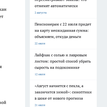
отменят автоматически
кан
2 августа
ет
Пенсионерам с 22 июля придет
на карту неожиданная сумма:
объясняем, откуда деньги
22 июля
Лайфхак с солью и лавровым
листом: простой способ убрать
я
сырость на подоконнике
12 июля
«Август начнется с пекла, а
закончится зимой»: синоптики
в шоке от нового прогноза
вой
21 июля