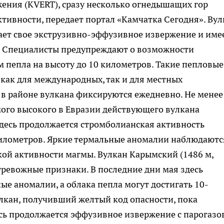
ения (KVERT), сразу несколько огнедышащих гор
тивности, передает портал «Камчатка Сегодня». Вул
ает свое экструзивно-эффузивное извержение и име
. Специалисты предупреждают о возможности
 пепла на высоту до 10 километров. Такие пепловые
 как для международных, так и для местных
в районе вулкана фиксируются ежедневно. Не менее
мого высокого в Евразии действующего вулкана
Здесь продолжается стромболианская активность
илометров. Яркие термальные аномалии наблюдаютс
окой активности магмы. Вулкан Карымский (1486 м,
тревожные признаки. В последние дни мая здесь
е аномалии, а облака пепла могут достигать 10-
кан, получивший желтый код опасности, пока
есь продолжается эффузивное извержение с парогазо