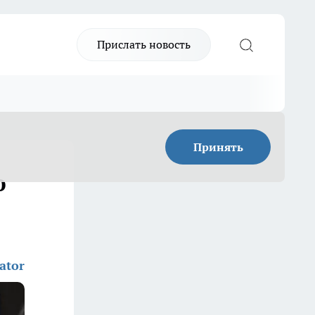
Прислать новость
Принять
ю
ator