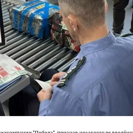
авиакомпании "Победа", признав незаконным введён