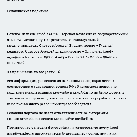
Редакционная политика
Сетевое издание «media41.ru». Перевод названия на государственный
язык РФ: медиа41.ру ● Учредитель: Индивидуальный
предприниматель Суворов Алексей Владимирович ● Главный
редактор: Суворов Алексей Владимирович ● Эл.почта:
kreol-
agra@yandex.ru
, тел: 89858143429 ● Рег. № ЭЛ № ФС 77 – 90420 от
01.12.2025.
● Ограничение по возрасту: 16+
Вся информация, размещенная на данном сайте, охраняется в
соответствии с законодательством РФ об авторском праве и не
подлежит использованию кем-либо в какой бы то ни было форме, в
том числе воспроизведению, распространению, переработке не иначе
как с письменного разрешения правообладателя.
Редакция портала не несет ответственности за материалы
пользователей, размещенные на сайте media41.ru.
Помните, что отправка фотографии на электронную почту
kreol-
agra@yandex.ru
автоматически будет являться согласием на их