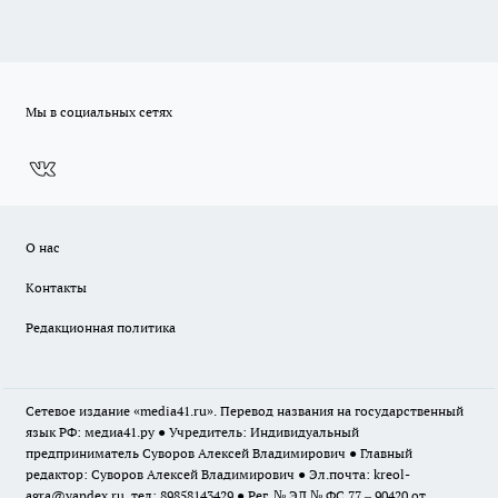
Мы в социальных сетях
О нас
Контакты
Редакционная политика
Сетевое издание «media41.ru». Перевод названия на государственный
язык РФ: медиа41.ру ● Учредитель: Индивидуальный
предприниматель Суворов Алексей Владимирович ● Главный
редактор: Суворов Алексей Владимирович ● Эл.почта:
kreol-
agra@yandex.ru
, тел: 89858143429 ● Рег. № ЭЛ № ФС 77 – 90420 от