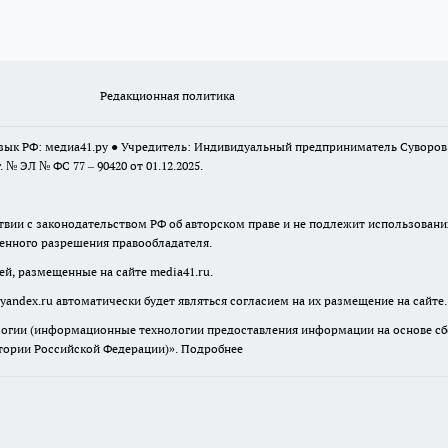
Редакционная политика
 язык РФ: медиа41.ру ● Учредитель: Индивидуальный предприниматель Суворо
г. № ЭЛ № ФС 77 – 90420 от 01.12.2025.
твии с законодательством РФ об авторском праве и не подлежит использовани
менного разрешения правообладателя.
ей, размещенные на сайте media41.ru.
yandex.ru
автоматически будет являться согласием на их размещение на сайте.
гии (информационные технологии предоставления информации на основе сбор
итории Российской Федерации)».
Подробнее