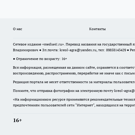
О нас
Контакты
Сетевое издание «media41.ru». Перевод названия на государственный
Владимирович ● Эл.почта:
kreol-agra@yandex.ru
, тел: 89858143429 ● Ре
● Ограничение по возрасту: 16+
Вся информация, размещенная на данном сайте, охраняется в соответс
воспроизведению, распространению, переработке не иначе как с пись
Редакция портала не несет ответственности за материалы пользовател
Помните, что отправка фотографии на электронную почту
kreol-agra@
«На информационном ресурсе применяются рекомендательные техноло
предпочтениям пользователей сети "Интернет", находящихся на терр
16+