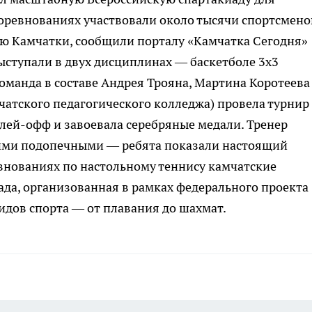
соревнованиях участвовали около тысячи спортсмено
ую Камчатки, сообщили порталу «Камчатка Сегодня»
ыступали в двух дисциплинах — баскетболе 3х3
команда в составе Андрея Трояна, Мартина Коротеева
чатского педагогического колледжа) провела турнир
лей-офф и завоевала серебряные медали. Тренер
оими подопечными — ребята показали настоящий
евнованиях по настольному теннису камчатские
ада, организованная в рамках федерального проекта
идов спорта — от плавания до шахмат.