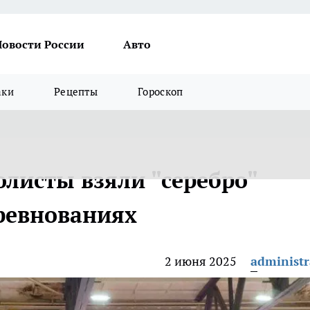
Новости России
Авто
аки
Рецепты
Гороскоп
олисты взяли "серебро"
оревнованиях
2 июня 2025
administr