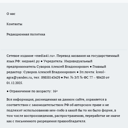
О нас
Контакты
Редакционная политика
Сетевое издание «media41.ru». Перевод названия на государственный
язык РФ: медиа41.ру ● Учредитель: Индивидуальный
предприниматель Суворов Алексей Владимирович ● Главный
редактор: Суворов Алексей Владимирович ● Эл.почта:
kreol-
agra@yandex.ru
, тел: 89858143429 ● Рег. № ЭЛ № ФС 77 – 90420 от
01.12.2025.
● Ограничение по возрасту: 16+
Вся информация, размещенная на данном сайте, охраняется в
соответствии с законодательством РФ об авторском праве и не
подлежит использованию кем-либо в какой бы то ни было форме, в
том числе воспроизведению, распространению, переработке не иначе
как с письменного разрешения правообладателя.