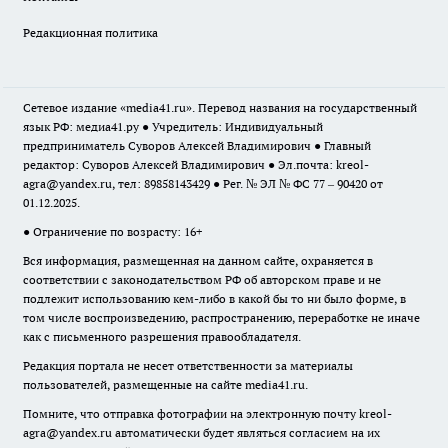
Редакционная политика
Сетевое издание «media41.ru». Перевод названия на государственный
язык РФ: медиа41.ру ● Учредитель: Индивидуальный
предприниматель Суворов Алексей Владимирович ● Главный
редактор: Суворов Алексей Владимирович ● Эл.почта:
kreol-
agra@yandex.ru
, тел: 89858143429 ● Рег. № ЭЛ № ФС 77 – 90420 от
01.12.2025.
● Ограничение по возрасту: 16+
Вся информация, размещенная на данном сайте, охраняется в
соответствии с законодательством РФ об авторском праве и не
подлежит использованию кем-либо в какой бы то ни было форме, в
том числе воспроизведению, распространению, переработке не иначе
как с письменного разрешения правообладателя.
Редакция портала не несет ответственности за материалы
пользователей, размещенные на сайте media41.ru.
Помните, что отправка фотографии на электронную почту
kreol-
agra@yandex.ru
автоматически будет являться согласием на их