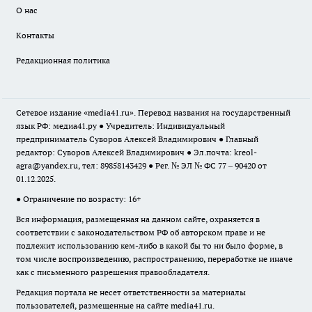
О нас
Контакты
Редакционная политика
Сетевое издание «media41.ru». Перевод названия на государственный
язык РФ: медиа41.ру ● Учредитель: Индивидуальный
предприниматель Суворов Алексей Владимирович ● Главный
редактор: Суворов Алексей Владимирович ● Эл.почта:
kreol-
agra@yandex.ru
, тел: 89858143429 ● Рег. № ЭЛ № ФС 77 – 90420 от
01.12.2025.
● Ограничение по возрасту: 16+
Вся информация, размещенная на данном сайте, охраняется в
соответствии с законодательством РФ об авторском праве и не
подлежит использованию кем-либо в какой бы то ни было форме, в
том числе воспроизведению, распространению, переработке не иначе
как с письменного разрешения правообладателя.
Редакция портала не несет ответственности за материалы
пользователей, размещенные на сайте media41.ru.