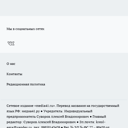
Мы в социальных сетях
О нас
Контакты
Редакционная политика
Сетевое издание «media41.ru». Перевод названия на государственный
язык РФ: медиа41.ру ● Учредитель: Индивидуальный
предприниматель Суворов Алексей Владимирович ● Главный
редактор: Суворов Алексей Владимирович ● Эл.почта:
kreol-
agra@yandex.ru
, тел: 89858143429 ● Рег. № ЭЛ № ФС 77 – 90420 от