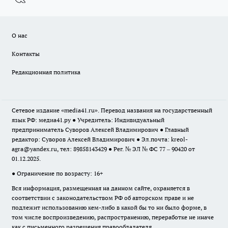
О нас
Контакты
Редакционная политика
Сетевое издание «media41.ru». Перевод названия на государственный
язык РФ: медиа41.ру ● Учредитель: Индивидуальный
предприниматель Суворов Алексей Владимирович ● Главный
редактор: Суворов Алексей Владимирович ● Эл.почта:
kreol-
agra@yandex.ru
, тел: 89858143429 ● Рег. № ЭЛ № ФС 77 – 90420 от
01.12.2025.
● Ограничение по возрасту: 16+
Вся информация, размещенная на данном сайте, охраняется в
соответствии с законодательством РФ об авторском праве и не
подлежит использованию кем-либо в какой бы то ни было форме, в
том числе воспроизведению, распространению, переработке не иначе
как с письменного разрешения правообладателя.