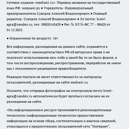
Сетевое издание «media41.ru». Перевод названия на государственный
язык РФ: медиа41.ру ● Учредитель: Индивидуальный
предприниматель Суворов Алексей Владимирович ● Главный
редактор: Суворов Алексей Владимирович ● Эл.почта:
kreol-
agra@yandex.ru
, тел: 89858143429 ● Рег. № ЭЛ № ФС 77 – 90420 от
01.12.2025.
● Ограничение по возрасту: 16+
Вся информация, размещенная на данном сайте, охраняется в
соответствии с законодательством РФ об авторском праве и не
подлежит использованию кем-либо в какой бы то ни было форме, в
том числе воспроизведению, распространению, переработке не иначе
как с письменного разрешения правообладателя.
Редакция портала не несет ответственности за материалы
пользователей, размещенные на сайте media41.ru.
Помните, что отправка фотографии на электронную почту
kreol-
agra@yandex.ru
автоматически будет являться согласием на их
размещение на сайте.
«На информационном ресурсе применяются рекомендательные
технологии (информационные технологии предоставления
информации на основе сбора, систематизации и анализа сведений,
относящихся к предпочтениям пользователей сети "Интернет",