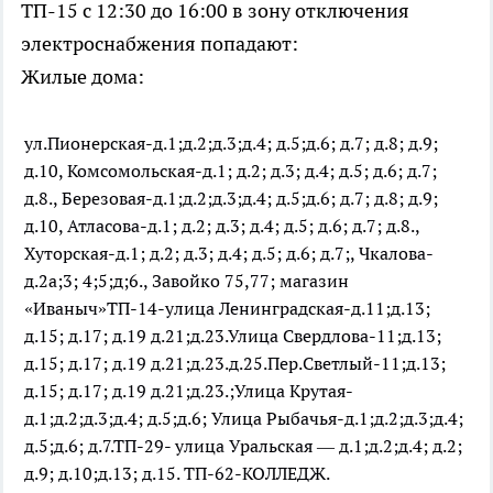
ТП-15 с 12:30 до 16:00 в зону отключения
электроснабжения попадают:
Жилые дома:
ул.Пионерская-д.1;д.2;д.3;д.4; д.5;д.6; д.7; д.8; д.9;
д.10, Комсомольская-д.1; д.2; д.3; д.4; д.5; д.6; д.7;
д.8., Березовая-д.1;д.2;д.3;д.4; д.5;д.6; д.7; д.8; д.9;
д.10, Атласова-д.1; д.2; д.3; д.4; д.5; д.6; д.7; д.8.,
Хуторская-д.1; д.2; д.3; д.4; д.5; д.6; д.7;, Чкалова-
д.2а;3; 4;5;д;6., Завойко 75,77; магазин
«Иваныч»ТП-14-улица Ленинградская-д.11;д.13;
д.15; д.17; д.19 д.21;д.23.Улица Свердлова-11;д.13;
д.15; д.17; д.19 д.21;д.23.д.25.Пер.Светлый-11;д.13;
д.15; д.17; д.19 д.21;д.23.;Улица Крутая-
д.1;д.2;д.3;д.4; д.5;д.6; Улица Рыбачья-д.1;д.2;д.3;д.4;
д.5;д.6; д.7.ТП-29- улица Уральская — д.1;д.2;д.4; д.2;
д.9; д.10;д.13; д.15. ТП-62-КОЛЛЕДЖ.