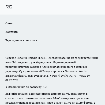
О нас
Контакты
Редакционная политика
Сетевое издание «media41.ru». Перевод названия на государственный
язык РФ: медиа41.ру ● Учредитель: Индивидуальный
предприниматель Суворов Алексей Владимирович ● Главный
редактор: Суворов Алексей Владимирович ● Эл.почта:
kreol-
agra@yandex.ru
, тел: 89858143429 ● Рег. № ЭЛ № ФС 77 – 90420 от
01.12.2025.
● Ограничение по возрасту: 16+
Вся информация, размещенная на данном сайте, охраняется в
соответствии с законодательством РФ об авторском праве и не
подлежит использованию кем-либо в какой бы то ни было форме, в