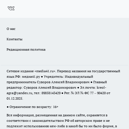
О нас
Контакты
Редакционная политика
Сетевое издание «media41.ru». Перевод названия на государственный
язык РФ: медиа41.ру ● Учредитель: Индивидуальный
предприниматель Суворов Алексей Владимирович ● Главный
редактор: Суворов Алексей Владимирович ● Эл.почта:
kreol-
agra@yandex.ru
, тел: 89858143429 ● Рег. № ЭЛ № ФС 77 – 90420 от
01.12.2025.
● Ограничение по возрасту: 16+
Вся информация, размещенная на данном сайте, охраняется в
соответствии с законодательством РФ об авторском праве и не
подлежит использованию кем-либо в какой бы то ни было форме, в