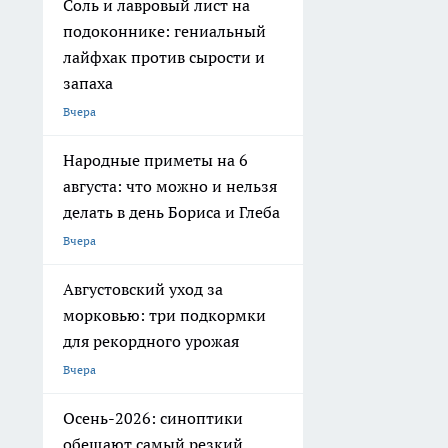
Соль и лавровый лист на
подоконнике: гениальный
лайфхак против сырости и
запаха
Вчера
Народные приметы на 6
августа: что можно и нельзя
делать в день Бориса и Глеба
Вчера
Августовский уход за
морковью: три подкормки
для рекордного урожая
Вчера
Осень-2026: синоптики
обещают самый резкий