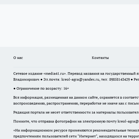
О нас
Контакты
Сетевое издание «media41.ru». Перевод названия на государственный
Владимирович ● Эл.почта:
kreol-agra@yandex.ru
, тел: 89858143429 ● Ре
● Ограничение по возрасту: 16+
Вся информация, размещенная на данном сайте, охраняется в соответс
воспроизведению, распространению, переработке не иначе как с пись
Редакция портала не несет ответственности за материалы пользовател
Помните, что отправка фотографии на электронную почту
kreol-agra@
«На информационном ресурсе применяются рекомендательные техноло
предпочтениям пользователей сети "Интернет", находящихся на терр