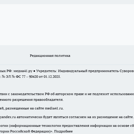
Редакционная политика
 язык РФ: медиа41.ру ● Учредитель: Индивидуальный предприниматель Суворо
г. № ЭЛ № ФС 77 – 90420 от 01.12.2025.
твии с законодательством РФ об авторском праве и не подлежит использовани
менного разрешения правообладателя.
ей, размещенные на сайте media41.ru.
yandex.ru
автоматически будет являться согласием на их размещение на сайте.
гии (информационные технологии предоставления информации на основе сбор
итории Российской Федерации)».
Подробнее