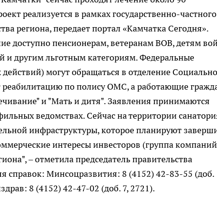
роект реализуется в рамках государственно-частного
тва региона, передает портал «Камчатка Сегодня».
ие доступно пенсионерам, ветеранам ВОВ, детям во
 и другим льготным категориям. Федеральные
 действий) могут обращаться в отделение Социальн
т реабилитацию по полису ОМС, а работающие гражд
ечивание" и "Мать и дитя". Заявления принимаются
фильных ведомствах. Сейчас на территории санатори
ельной инфраструктуры, которое планируют заверш
 коммерческие интересы инвесторов (группа компаний
егиона", – отметила председатель правительства
 справок: Минсоцразвития: 8 (4152) 42-83-55 (доб.
драв: 8 (4152) 42-47-02 (доб. 7, 2721).