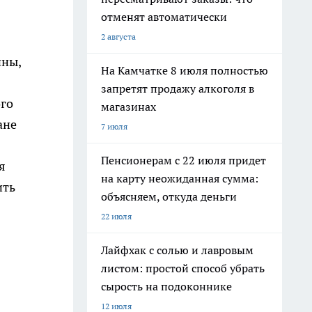
отменят автоматически
2 августа
йны,
На Камчатке 8 июля полностью
запретят продажу алкоголя в
ого
магазинах
ане
7 июля
Пенсионерам с 22 июля придет
я
на карту неожиданная сумма:
ить
объясняем, откуда деньги
22 июля
Лайфхак с солью и лавровым
листом: простой способ убрать
сырость на подоконнике
12 июля