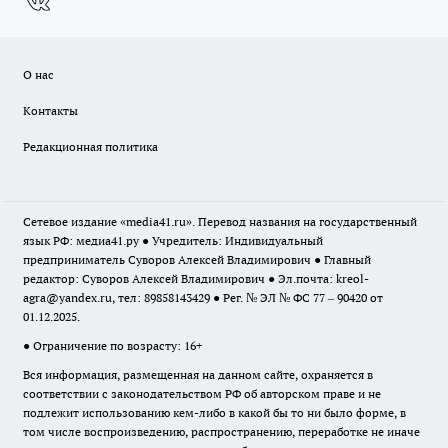
О нас
Контакты
Редакционная политика
Сетевое издание «media41.ru». Перевод названия на государственный
язык РФ: медиа41.ру ● Учредитель: Индивидуальный
предприниматель Суворов Алексей Владимирович ● Главный
редактор: Суворов Алексей Владимирович ● Эл.почта:
kreol-
agra@yandex.ru
, тел: 89858143429 ● Рег. № ЭЛ № ФС 77 – 90420 от
01.12.2025.
● Ограничение по возрасту: 16+
Вся информация, размещенная на данном сайте, охраняется в
соответствии с законодательством РФ об авторском праве и не
подлежит использованию кем-либо в какой бы то ни было форме, в
том числе воспроизведению, распространению, переработке не иначе