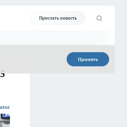
Прислать новость
Принять
25
ator