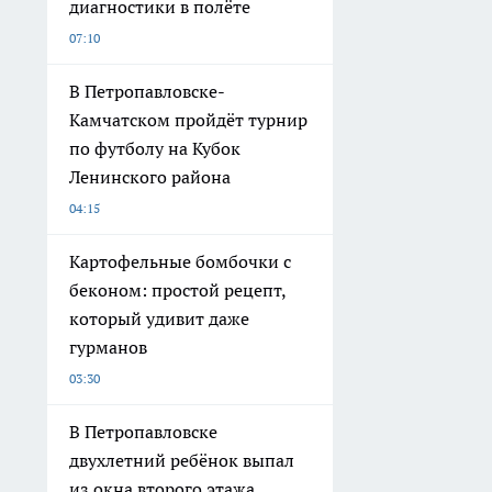
диагностики в полёте
07:10
В Петропавловске-
Камчатском пройдёт турнир
по футболу на Кубок
Ленинского района
04:15
Картофельные бомбочки с
беконом: простой рецепт,
который удивит даже
гурманов
03:30
В Петропавловске
двухлетний ребёнок выпал
из окна второго этажа