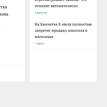
отменят автоматически
атка
2 августа
иона
На Камчатке 8 июля полностью
х
запретят продажу алкоголя в
магазинах
7 июля