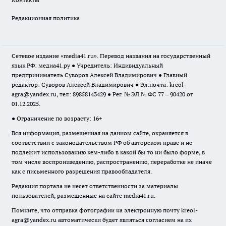
Редакционная политика
Сетевое издание «media41.ru». Перевод названия на государственный
язык РФ: медиа41.ру ● Учредитель: Индивидуальный
предприниматель Суворов Алексей Владимирович ● Главный
редактор: Суворов Алексей Владимирович ● Эл.почта:
kreol-
agra@yandex.ru
, тел: 89858143429 ● Рег. № ЭЛ № ФС 77 – 90420 от
01.12.2025.
● Ограничение по возрасту: 16+
Вся информация, размещенная на данном сайте, охраняется в
соответствии с законодательством РФ об авторском праве и не
подлежит использованию кем-либо в какой бы то ни было форме, в
том числе воспроизведению, распространению, переработке не иначе
как с письменного разрешения правообладателя.
Редакция портала не несет ответственности за материалы
пользователей, размещенные на сайте media41.ru.
Помните, что отправка фотографии на электронную почту
kreol-
agra@yandex.ru
автоматически будет являться согласием на их