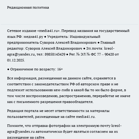
Редакционная политика
Сетевое издание «media41.ru». Перевод названия на государственный
язык РФ: медиа41.ру ● Учредитель: Индивидуальный
предприниматель Суворов Алексей Владимирович ● Главный
редактор: Суворов Алексей Владимирович ● Эл.почта:
kreol-
agra@yandex.ru
, тел: 89858143429 ● Рег. № ЭЛ № ФС 77 – 90420 от
01.12.2025.
● Ограничение по возрасту: 16+
Вся информация, размещенная на данном сайте, охраняется в
соответствии с законодательством РФ об авторском праве и не
подлежит использованию кем-либо в какой бы то ни было форме, в
том числе воспроизведению, распространению, переработке не иначе
как с письменного разрешения правообладателя.
Редакция портала не несет ответственности за материалы
пользователей, размещенные на сайте media41.ru.
Помните, что отправка фотографии на электронную почту
kreol-
agra@yandex.ru
автоматически будет являться согласием на их
размещение на сайте.