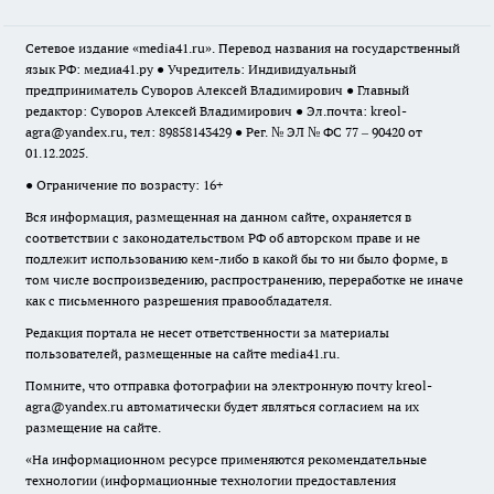
Сетевое издание «media41.ru». Перевод названия на государственный
язык РФ: медиа41.ру ● Учредитель: Индивидуальный
предприниматель Суворов Алексей Владимирович ● Главный
редактор: Суворов Алексей Владимирович ● Эл.почта:
kreol-
agra@yandex.ru
, тел: 89858143429 ● Рег. № ЭЛ № ФС 77 – 90420 от
01.12.2025.
● Ограничение по возрасту: 16+
Вся информация, размещенная на данном сайте, охраняется в
соответствии с законодательством РФ об авторском праве и не
подлежит использованию кем-либо в какой бы то ни было форме, в
том числе воспроизведению, распространению, переработке не иначе
как с письменного разрешения правообладателя.
Редакция портала не несет ответственности за материалы
пользователей, размещенные на сайте media41.ru.
Помните, что отправка фотографии на электронную почту
kreol-
agra@yandex.ru
автоматически будет являться согласием на их
размещение на сайте.
«На информационном ресурсе применяются рекомендательные
технологии (информационные технологии предоставления