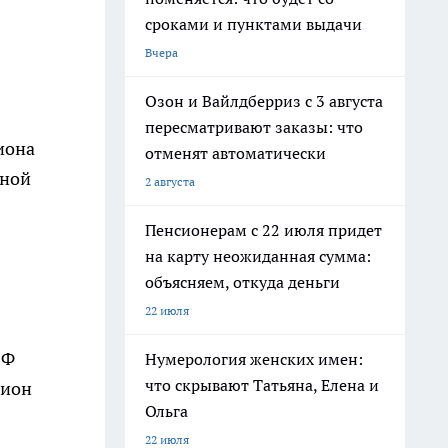
сроками и пунктами выдачи
Вчера
Озон и Вайлдберриз с 3 августа
пересматривают заказы: что
иона
отменят автоматически
ьной
2 августа
Пенсионерам с 22 июля придет
на карту неожиданная сумма:
объясняем, откуда деньги
22 июля
РФ
Нумерология женских имен:
что скрывают Татьяна, Елена и
лион
Ольга
22 июля