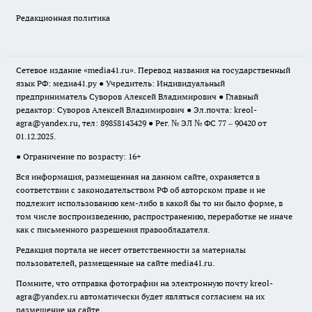
Редакционная политика
Сетевое издание «media41.ru». Перевод названия на государственный
язык РФ: медиа41.ру ● Учредитель: Индивидуальный
предприниматель Суворов Алексей Владимирович ● Главный
редактор: Суворов Алексей Владимирович ● Эл.почта:
kreol-
agra@yandex.ru
, тел: 89858143429 ● Рег. № ЭЛ № ФС 77 – 90420 от
01.12.2025.
● Ограничение по возрасту: 16+
Вся информация, размещенная на данном сайте, охраняется в
соответствии с законодательством РФ об авторском праве и не
подлежит использованию кем-либо в какой бы то ни было форме, в
том числе воспроизведению, распространению, переработке не иначе
как с письменного разрешения правообладателя.
Редакция портала не несет ответственности за материалы
пользователей, размещенные на сайте media41.ru.
Помните, что отправка фотографии на электронную почту
kreol-
agra@yandex.ru
автоматически будет являться согласием на их
размещение на сайте.