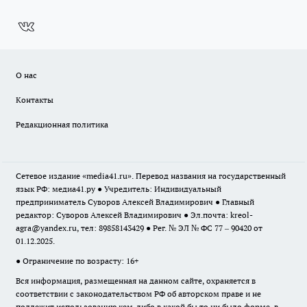
О нас
Контакты
Редакционная политика
Сетевое издание «media41.ru». Перевод названия на государственный
язык РФ: медиа41.ру ● Учредитель: Индивидуальный
предприниматель Суворов Алексей Владимирович ● Главный
редактор: Суворов Алексей Владимирович ● Эл.почта:
kreol-
agra@yandex.ru
, тел: 89858143429 ● Рег. № ЭЛ № ФС 77 – 90420 от
01.12.2025.
● Ограничение по возрасту: 16+
Вся информация, размещенная на данном сайте, охраняется в
соответствии с законодательством РФ об авторском праве и не
подлежит использованию кем-либо в какой бы то ни было форме, в