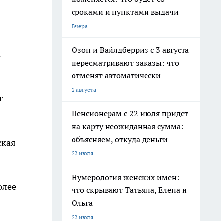
сроками и пунктами выдачи
Вчера
Озон и Вайлдберриз с 3 августа
,
пересматривают заказы: что
отменят автоматически
2 августа
г
Пенсионерам с 22 июля придет
на карту неожиданная сумма:
объясняем, откуда деньги
ская
22 июля
Нумерология женских имен:
олее
что скрывают Татьяна, Елена и
Ольга
22 июля