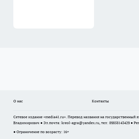
О нас
Контакты
Сетевое издание «media41.ru». Перевод названия на государственный
Владимирович ● Эл.почта:
kreol-agra@yandex.ru
, тел: 89858143429 ● Ре
● Ограничение по возрасту: 16+