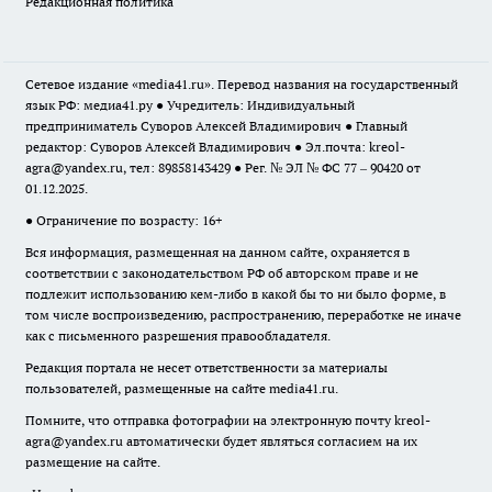
Редакционная политика
Сетевое издание «media41.ru». Перевод названия на государственный
язык РФ: медиа41.ру ● Учредитель: Индивидуальный
предприниматель Суворов Алексей Владимирович ● Главный
редактор: Суворов Алексей Владимирович ● Эл.почта:
kreol-
agra@yandex.ru
, тел: 89858143429 ● Рег. № ЭЛ № ФС 77 – 90420 от
01.12.2025.
● Ограничение по возрасту: 16+
Вся информация, размещенная на данном сайте, охраняется в
соответствии с законодательством РФ об авторском праве и не
подлежит использованию кем-либо в какой бы то ни было форме, в
том числе воспроизведению, распространению, переработке не иначе
как с письменного разрешения правообладателя.
Редакция портала не несет ответственности за материалы
пользователей, размещенные на сайте media41.ru.
Помните, что отправка фотографии на электронную почту
kreol-
agra@yandex.ru
автоматически будет являться согласием на их
размещение на сайте.