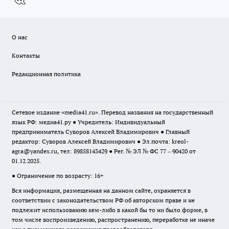
О нас
Контакты
Редакционная политика
Сетевое издание «media41.ru». Перевод названия на государственный
язык РФ: медиа41.ру ● Учредитель: Индивидуальный
предприниматель Суворов Алексей Владимирович ● Главный
редактор: Суворов Алексей Владимирович ● Эл.почта:
kreol-
agra@yandex.ru
, тел: 89858143429 ● Рег. № ЭЛ № ФС 77 – 90420 от
01.12.2025.
● Ограничение по возрасту: 16+
Вся информация, размещенная на данном сайте, охраняется в
соответствии с законодательством РФ об авторском праве и не
подлежит использованию кем-либо в какой бы то ни было форме, в
том числе воспроизведению, распространению, переработке не иначе