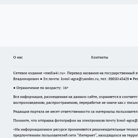
О нас
Контакты
Сетевое издание «media41.ru». Перевод названия на государственный
Владимирович ● Эл.почта:
kreol-agra@yandex.ru
, тел: 89858143429 ● Ре
● Ограничение по возрасту: 16+
Вся информация, размещенная на данном сайте, охраняется в соответс
воспроизведению, распространению, переработке не иначе как с пись
Редакция портала не несет ответственности за материалы пользовател
Помните, что отправка фотографии на электронную почту
kreol-agra@
«На информационном ресурсе применяются рекомендательные техноло
предпочтениям пользователей сети "Интернет", находящихся на терр