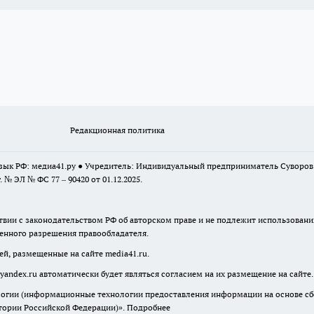
Редакционная политика
 язык РФ: медиа41.ру ● Учредитель: Индивидуальный предприниматель Суворо
г. № ЭЛ № ФС 77 – 90420 от 01.12.2025.
твии с законодательством РФ об авторском праве и не подлежит использовани
менного разрешения правообладателя.
ей, размещенные на сайте media41.ru.
yandex.ru
автоматически будет являться согласием на их размещение на сайте.
гии (информационные технологии предоставления информации на основе сбор
итории Российской Федерации)».
Подробнее