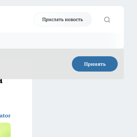
Прислать новость
Принять
а
ator