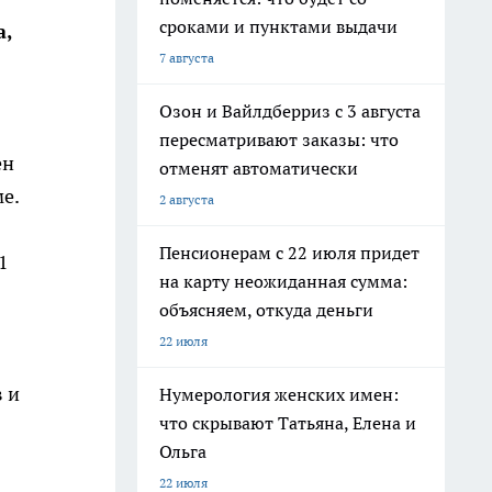
сроками и пунктами выдачи
а,
7 августа
Озон и Вайлдберриз с 3 августа
пересматривают заказы: что
ен
отменят автоматически
е.
2 августа
Пенсионерам с 22 июля придет
1
на карту неожиданная сумма:
объясняем, откуда деньги
22 июля
 и
Нумерология женских имен:
что скрывают Татьяна, Елена и
Ольга
22 июля