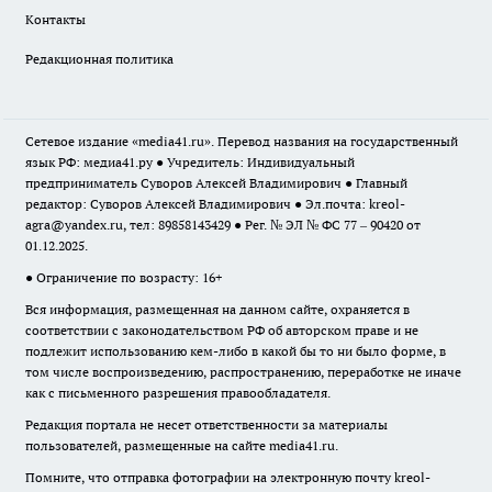
Контакты
Редакционная политика
Сетевое издание «media41.ru». Перевод названия на государственный
язык РФ: медиа41.ру ● Учредитель: Индивидуальный
предприниматель Суворов Алексей Владимирович ● Главный
редактор: Суворов Алексей Владимирович ● Эл.почта:
kreol-
agra@yandex.ru
, тел: 89858143429 ● Рег. № ЭЛ № ФС 77 – 90420 от
01.12.2025.
● Ограничение по возрасту: 16+
Вся информация, размещенная на данном сайте, охраняется в
соответствии с законодательством РФ об авторском праве и не
подлежит использованию кем-либо в какой бы то ни было форме, в
том числе воспроизведению, распространению, переработке не иначе
как с письменного разрешения правообладателя.
Редакция портала не несет ответственности за материалы
пользователей, размещенные на сайте media41.ru.
Помните, что отправка фотографии на электронную почту
kreol-