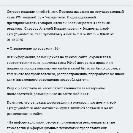
Сетевое издание «media41.ru». Перевод названия на государственный
язык РФ: медиа41.ру ● Учредитель: Индивидуальный
предприниматель Суворов Алексей Владимирович ● Главный
редактор: Суворов Алексей Владимирович ● Эл.почта:
kreol-
agra@yandex.ru
, тел: 89858143429 ● Рег. № ЭЛ № ФС 77 – 90420 от
01.12.2025.
● Ограничение по возрасту: 16+
Вся информация, размещенная на данном сайте, охраняется в
соответствии с законодательством РФ об авторском праве и не
подлежит использованию кем-либо в какой бы то ни было форме, в
том числе воспроизведению, распространению, переработке не иначе
как с письменного разрешения правообладателя.
Редакция портала не несет ответственности за материалы
пользователей, размещенные на сайте media41.ru.
Помните, что отправка фотографии на электронную почту
kreol-
agra@yandex.ru
автоматически будет являться согласием на их
размещение на сайте.
«На информационном ресурсе применяются рекомендательные
технологии (информационные технологии предоставления