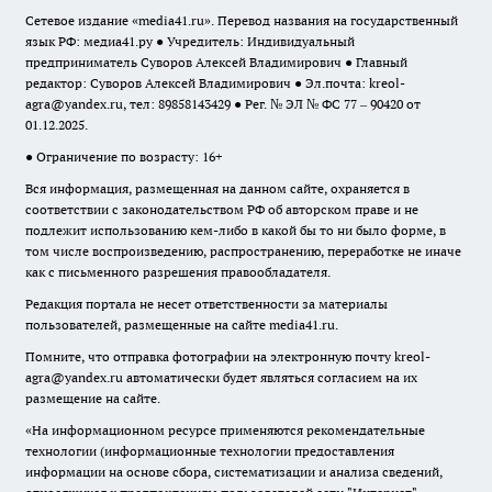
Сетевое издание «media41.ru». Перевод названия на государственный
язык РФ: медиа41.ру ● Учредитель: Индивидуальный
предприниматель Суворов Алексей Владимирович ● Главный
редактор: Суворов Алексей Владимирович ● Эл.почта:
kreol-
agra@yandex.ru
, тел: 89858143429 ● Рег. № ЭЛ № ФС 77 – 90420 от
01.12.2025.
● Ограничение по возрасту: 16+
Вся информация, размещенная на данном сайте, охраняется в
соответствии с законодательством РФ об авторском праве и не
подлежит использованию кем-либо в какой бы то ни было форме, в
том числе воспроизведению, распространению, переработке не иначе
как с письменного разрешения правообладателя.
Редакция портала не несет ответственности за материалы
пользователей, размещенные на сайте media41.ru.
Помните, что отправка фотографии на электронную почту
kreol-
agra@yandex.ru
автоматически будет являться согласием на их
размещение на сайте.
«На информационном ресурсе применяются рекомендательные
технологии (информационные технологии предоставления
информации на основе сбора, систематизации и анализа сведений,