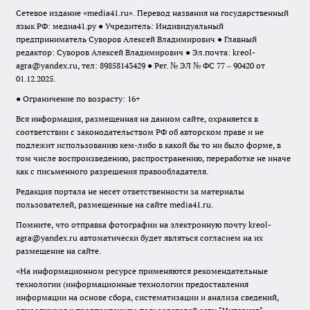
Сетевое издание «media41.ru». Перевод названия на государственный
язык РФ: медиа41.ру ● Учредитель: Индивидуальный
предприниматель Суворов Алексей Владимирович ● Главный
редактор: Суворов Алексей Владимирович ● Эл.почта:
kreol-
agra@yandex.ru
, тел: 89858143429 ● Рег. № ЭЛ № ФС 77 – 90420 от
01.12.2025.
● Ограничение по возрасту: 16+
Вся информация, размещенная на данном сайте, охраняется в
соответствии с законодательством РФ об авторском праве и не
подлежит использованию кем-либо в какой бы то ни было форме, в
том числе воспроизведению, распространению, переработке не иначе
как с письменного разрешения правообладателя.
Редакция портала не несет ответственности за материалы
пользователей, размещенные на сайте media41.ru.
Помните, что отправка фотографии на электронную почту
kreol-
agra@yandex.ru
автоматически будет являться согласием на их
размещение на сайте.
«На информационном ресурсе применяются рекомендательные
технологии (информационные технологии предоставления
информации на основе сбора, систематизации и анализа сведений,