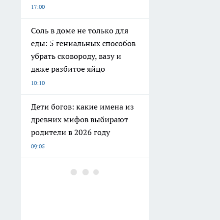
17:00
Соль в доме не только для
еды: 5 гениальных способов
убрать сковороду, вазу и
даже разбитое яйцо
10:10
Дети богов: какие имена из
древних мифов выбирают
родители в 2026 году
09:05
Убывающая Луна в
Близнецах: почему 8 августа
— идеальный день для риска
08:25