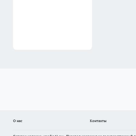
На Камчатке магазины
готовятся к работе без
интернета во время ремонта
кабеля
02:30
О нас
Контакты