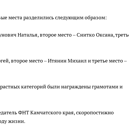
вые места разделились следующим образом:
унович Наталья, второе место – Снитко Оксана, треть
гей, второе место – Итянин Михаил и третье место –
зрастных категорий были награждены грамотами и
едатель ФНТ Камчатского края, скоропостижно
оду жизни.