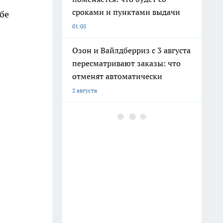
сроками и пунктами выдачи
бе
01:05
Озон и Вайлдберриз с 3 августа
пересматривают заказы: что
отменят автоматически
2 августа
Пенсионерам с 22 июля придет
на карту неожиданная сумма:
объясняем, откуда деньги
22 июля
Нумерология женских имен:
что скрывают Татьяна, Елена и
Ольга
22 июля