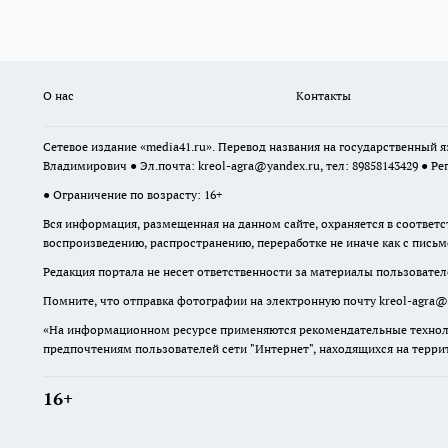
О нас
Контакты
Сетевое издание «media41.ru». Перевод названия на государственный
Владимирович ● Эл.почта:
kreol-agra@yandex.ru
, тел: 89858143429 ● Ре
● Ограничение по возрасту: 16+
Вся информация, размещенная на данном сайте, охраняется в соответс
воспроизведению, распространению, переработке не иначе как с пись
Редакция портала не несет ответственности за материалы пользовател
Помните, что отправка фотографии на электронную почту
kreol-agra@
«На информационном ресурсе применяются рекомендательные техноло
предпочтениям пользователей сети "Интернет", находящихся на терр
16+