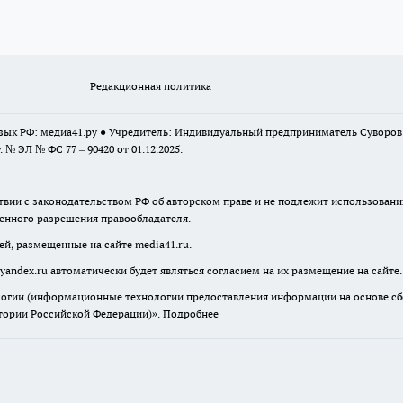
Редакционная политика
 язык РФ: медиа41.ру ● Учредитель: Индивидуальный предприниматель Суворо
г. № ЭЛ № ФС 77 – 90420 от 01.12.2025.
твии с законодательством РФ об авторском праве и не подлежит использовани
менного разрешения правообладателя.
ей, размещенные на сайте media41.ru.
yandex.ru
автоматически будет являться согласием на их размещение на сайте.
гии (информационные технологии предоставления информации на основе сбор
итории Российской Федерации)».
Подробнее