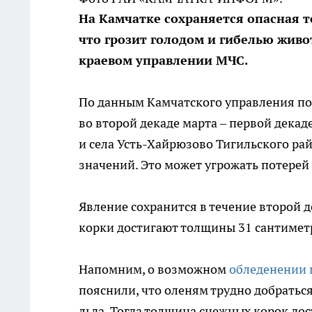
На Камчатке сохраняется опасная 
что грозит голодом и гибелью жи
краевом управлении МЧС.
По данным Камчатского управления по
во второй декаде марта – первой дека
и села Усть-Хайрюзово Тигильского ра
значений. Это может угрожать потерей
Явление сохранится в течение второй 
корки достигают толщины 31 сантимет
Напомним, о возможном
обледенении 
пояснили, что оленям трудно добраться
льда. Тогда толщина снежных корок дос