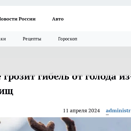
Новости России
Авто
аки
Рецепты
Гороскоп
грозит гибель от голода из
бищ
11 апреля 2024
administr