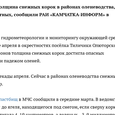
толщина снежных корок в районах оленеводства,
вотных, сообщили РАИ «КАМЧАТКА-ИНФОРМ» в
 гидрометеорологии и мониторингу окружающей ср
де апреля в окрестностях посёлка Тиличики Олюторск
йонов толщина снежных корок достигла опасных
 и падежом оленей.
декады апреля. Сейчас в районах оленеводства снежн
р.
пастбищ
в МЧС сообщили в середине марта. В ведомс
 до ягеля, находящегося под снегом, если сверху кор
тигала 4-19 сантиметров, а ледяных – 3-9 миллиметр