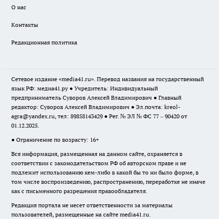
О нас
Контакты
Редакционная политика
Сетевое издание «media41.ru». Перевод названия на государственный
язык РФ: медиа41.ру ● Учредитель: Индивидуальный
предприниматель Суворов Алексей Владимирович ● Главный
редактор: Суворов Алексей Владимирович ● Эл.почта:
kreol-
agra@yandex.ru
, тел: 89858143429 ● Рег. № ЭЛ № ФС 77 – 90420 от
01.12.2025.
● Ограничение по возрасту: 16+
Вся информация, размещенная на данном сайте, охраняется в
соответствии с законодательством РФ об авторском праве и не
подлежит использованию кем-либо в какой бы то ни было форме, в
том числе воспроизведению, распространению, переработке не иначе
как с письменного разрешения правообладателя.
Редакция портала не несет ответственности за материалы
пользователей, размещенные на сайте media41.ru.