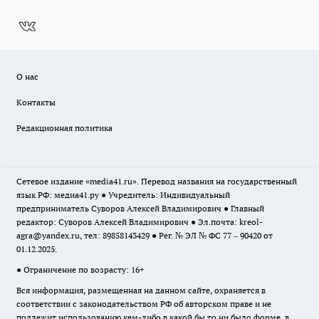
О нас
Контакты
Редакционная политика
Сетевое издание «media41.ru». Перевод названия на государственный
язык РФ: медиа41.ру ● Учредитель: Индивидуальный
предприниматель Суворов Алексей Владимирович ● Главный
редактор: Суворов Алексей Владимирович ● Эл.почта:
kreol-
agra@yandex.ru
, тел: 89858143429 ● Рег. № ЭЛ № ФС 77 – 90420 от
01.12.2025.
● Ограничение по возрасту: 16+
Вся информация, размещенная на данном сайте, охраняется в
соответствии с законодательством РФ об авторском праве и не
подлежит использованию кем-либо в какой бы то ни было форме, в