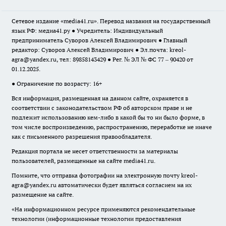
Сетевое издание «media41.ru». Перевод названия на государственный
язык РФ: медиа41.ру ● Учредитель: Индивидуальный
предприниматель Суворов Алексей Владимирович ● Главный
редактор: Суворов Алексей Владимирович ● Эл.почта:
kreol-
agra@yandex.ru
, тел: 89858143429 ● Рег. № ЭЛ № ФС 77 – 90420 от
01.12.2025.
● Ограничение по возрасту: 16+
Вся информация, размещенная на данном сайте, охраняется в
соответствии с законодательством РФ об авторском праве и не
подлежит использованию кем-либо в какой бы то ни было форме, в
том числе воспроизведению, распространению, переработке не иначе
как с письменного разрешения правообладателя.
Редакция портала не несет ответственности за материалы
пользователей, размещенные на сайте media41.ru.
Помните, что отправка фотографии на электронную почту
kreol-
agra@yandex.ru
автоматически будет являться согласием на их
размещение на сайте.
«На информационном ресурсе применяются рекомендательные
технологии (информационные технологии предоставления